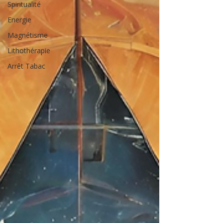
Spiritualité
Energie
Magnétisme
Lithothérapie
Arrêt Tabac