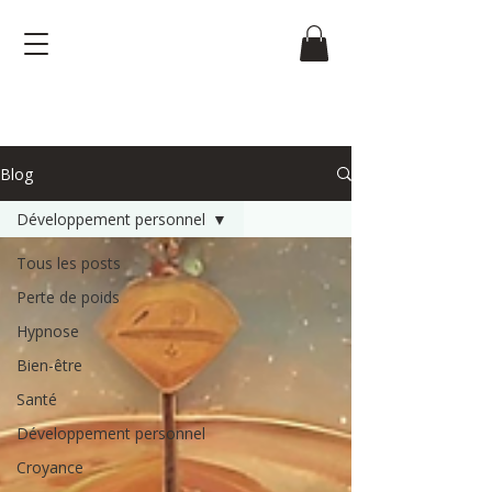
Blog
Développement personnel
Tous les posts
Perte de poids
Hypnose
Bien-être
Santé
Développement personnel
Croyance