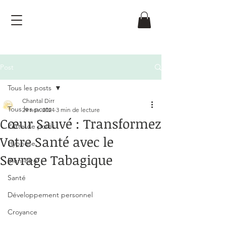
Post
Tous les posts
Chantal Dirr
Tous les posts
29 nov. 2024
3 min de lecture
Cœur Sauvé : Transformez
Perte de poids
Votre Santé avec le
Hypnose
Sevrage Tabagique
Bien-être
Noté NaN étoiles sur 5.
Santé
Développement personnel
Croyance