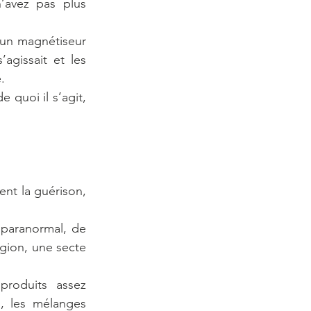
’avez pas plus 
 un magnétiseur 
gissait et les 
.
quoi il s’agit, 
nt la guérison, 
paranormal, de 
gion, une secte 
roduits assez 
, les mélanges 