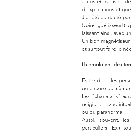
accosté(e)s avec de
d’explications et que
J’ai été contacté pa
(voire guérisseur!) 
laissant ainsi, avec
Un bon magnétiseur, s
et surtout faire le n
Ils emploient des ter
Evitez donc les pers
ou encore qui sèment
Les "charlatans" au
religion… La spiritu
ou du paranormal.
Aussi, souvent, le
particuliers. Exit 