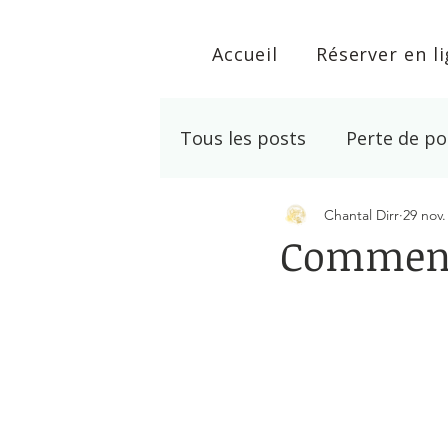
Accueil
Réserver en l
Tous les posts
Perte de po
Chantal Dirr
29 nov.
Développement personne
Comment 
Noté NaN étoiles s
Lithothérapie
Arrêt T