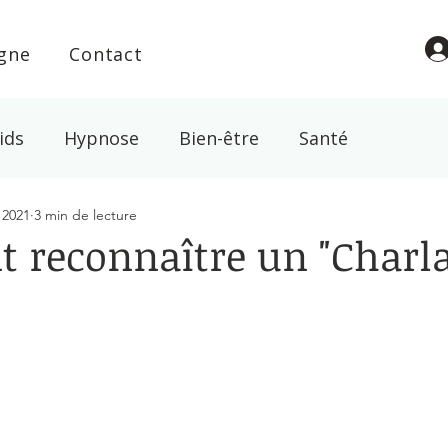
igne
Contact
ids
Hypnose
Bien-être
Santé
 2021
3 min de lecture
l
Croyance
Spiritualité
Energie
Magn
reconnaître un "Charla
ur 5.
abac