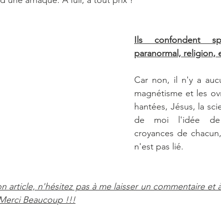
d’une arnaque. À fuir, à tout prix !
Ils confondent spir
paranormal, religion, 
Car non, il n'y a aucu
magnétisme et les ovn
hantées, Jésus, la scie
de moi l'idée de c
croyances de chacun, 
n'est pas lié. 
 article, n'hésitez pas à me laisser un commentaire et à 
 Merci Beaucoup !!!