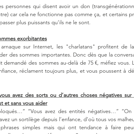
s personnes qui disent avoir un don (transgénérationne
utre) car cela ne fonctionne pas comme ça, et certains pr
passer plus puissants qu’ils ne le sont. 
ommes exorbitantes
naque sur Internet, les "charlatans" profitent de la 
der des sommes importantes. Donc dès que la conversati
 ait demandé des sommes au-delà de 75 €, méfiez vous. L
fiance, réclament toujours plus, et vous poussent à dé
 vous avez des sorts ou d’autres choses négatives sur 
t et sans vous aider
bloqués…” “Vous avez des entités négatives…” “On v
avez un sortilège depuis l’enfance, d’où tous vos malh
s phrases simples mais qui ont tendance à faire peur