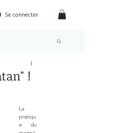
Se connecter
étisme
tan" !
La 
pratiqu
e du 
magné