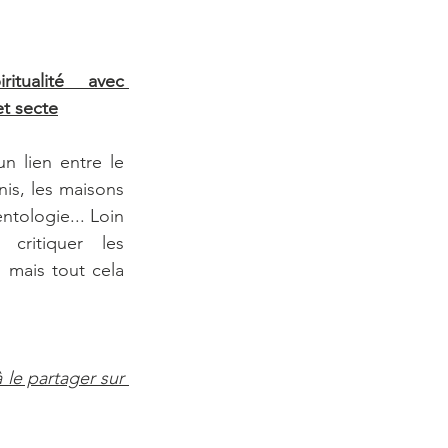
itualité avec 
et secte
n lien entre le 
is, les maisons 
ntologie... Loin 
ritiquer les 
mais tout cela 
le partager sur 