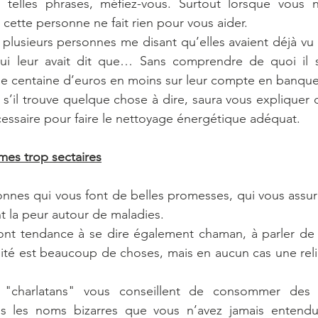
 telles phrases, méfiez-vous. Surtout lorsque vous n
 cette personne ne fait rien pour vous aider.
r plusieurs personnes me disant qu’elles avaient déjà vu
qui leur avait dit que… Sans comprendre de quoi il s’a
 une centaine d’euros en moins sur leur compte en banque
’il trouve quelque chose à dire, saura vous expliquer de 
écessaire pour faire le nettoyage énergétique adéquat. 
mes trop sectaires
onnes qui vous font de belles promesses, qui vous assure
 la peur autour de maladies. 
ront tendance à se dire également chaman, à parler de 
alité est beaucoup de choses, mais en aucun cas une reli
s "charlatans" vous conseillent de consommer des p
tous les noms bizarres que vous n’avez jamais entendu