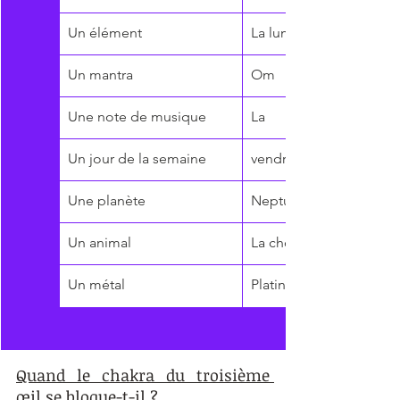
Un élément
La lumière
Un mantra
Om
Une note de musique
La
Un jour de la semaine
vendredi
Une planète
Neptune
Un animal
La chouette, le papillo
Un métal
Platine
Quand le chakra du troisième 
œil se bloque-t-il ?