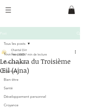
Post
Tous les posts
Chantal Dirr
Tous les posts
1 avr. 2022
7 min de lecture
Le chakra du Troisième
Perte de poids
Œil (Ajna)
Hypnose
Noté NaN étoiles sur 5.
Bien-être
Santé
Développement personnel
Croyance