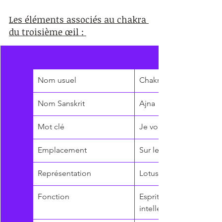
Les éléments associés au chakra 
du troisième œil : 
Nom usuel
Chakra du Troisième Œi
Nom Sanskrit
Ajna
Mot clé
Je vois
Emplacement
Sur le front entre les d
Représentation
Lotus 96 pétales
Fonction
Esprit, idées, facultés 
intellectuelles, équilibr