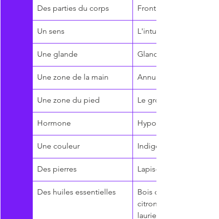
Des parties du corps
Front, yeux, oreilles, n
Un sens
L'intuition (le 6ème sen
Une glande
Glande pituitaire
Une zone de la main
Annulaire
Une zone du pied
Le gros orteil
Hormone
Hypophyse
Une couleur
Indigo
Des pierres
Lapis-lazuli, howlite, œil
Des huiles essentielles
Bois de sandale, menthe
citronnelle, lime, violett
laurier, cèdre, lavande, 