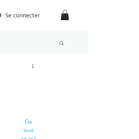
Se connecter
étisme
De 
tout 
ce qui 