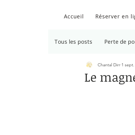
Accueil
Réserver en l
Tous les posts
Perte de po
Chantal Dirr
1 sept.
Développement personne
Le magn
Noté NaN étoiles s
Lithothérapie
Arrêt T