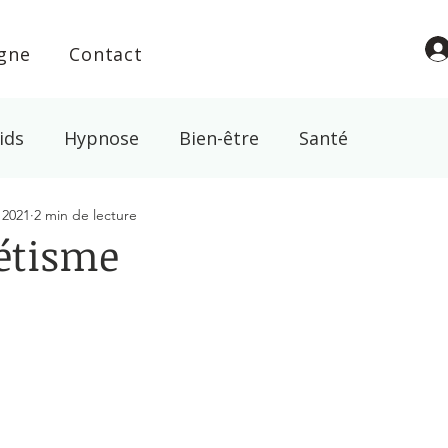
igne
Contact
ids
Hypnose
Bien-être
Santé
 2021
2 min de lecture
l
Croyance
Spiritualité
Energie
Magn
étisme
ur 5.
abac