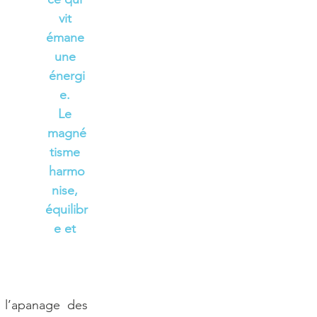
vit 
émane 
une 
énergi
e. 
Le 
magné
tisme 
harmo
nise, 
équilibr
e et 
 l’apanage des 