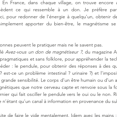
es. En France, dans chaque village, on trouve encore a
èdent ce qui ressemble à un don. Je préfère parle
eci, pour redonner de l’énergie à quelqu’un, obtenir d
simplement apporter du bien-être, le magnétisme se tr
nes peuvent le pratiquer mais ne le savent pas.
lé 
Avez-vous un don de magnétiseur ?
, du magazine Al
pragmatiques et sans folklore, pour appréhender la techn
éder : le pendule, pour obtenir des réponses à des qu
 est-ce un problème intestinal ? urinaire ?) et l’imposi
s grande sensibilité. Le corps d’un être humain ou d’un 
gnétiques que notre cerveau capte et renvoie sous la fo
nier qui fait osciller le pendule vers le oui ou le non. 
e n’étant qu’un canal à information en provenance du s
ite de faire le vide mentalement. Idem avec les mains 