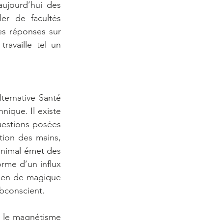
ujourd’hui des 
r de facultés 
es réponses sur 
availle tel un 
ternative Santé 
ique. Il existe 
estions posées 
tion des mains, 
animal émet des 
rme d’un influx 
Rien de magique 
ubconscient.
: le magnétisme 