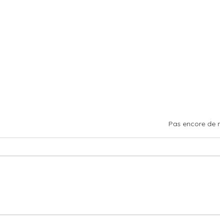
Noté 0 étoile sur 5.
Pas encore de 
Magn
Le magnétisme et
l'énergétique