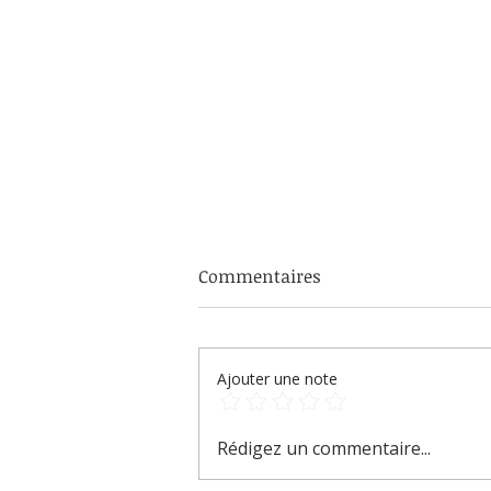
Commentaires
Ajouter une note
Comment reconnaître un
Rédigez un commentaire...
"Charlatan" !