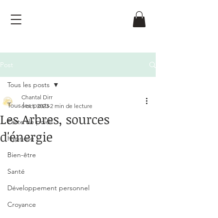
Post
Tous les posts
Chantal Dirr
Tous les posts
6 oct. 2023
2 min de lecture
Les Arbres, sources
Perte de poids
d'énergie
Hypnose
Noté NaN étoiles sur 5.
Bien-être
Santé
Développement personnel
Croyance