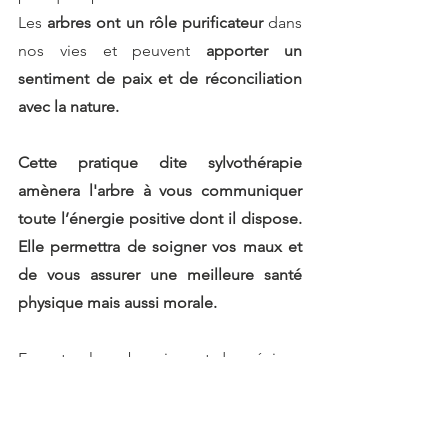
Les 
arbres ont un rôle purificateur
 dans 
nos vies et peuvent 
apporter un 
sentiment de paix et de réconciliation 
avec la nature.
Cette pratique dite sylvothérapie 
amènera l'arbre à vous communiquer 
toute l’énergie positive dont il dispose. 
Elle permettra de soigner vos maux et 
de vous assurer une meilleure santé 
physique mais aussi morale.
En outre, les arbres jouent de précieux 
rôles dans nos vies qui nous sont très 
bénéfiques.
Purifiant nos âmes, ils représentent nos 