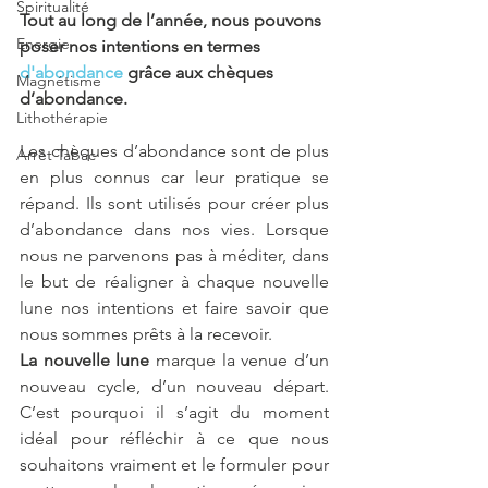
Spiritualité
Tout au long de l’année, nous pouvons 
Energie
poser nos intentions en termes 
d'abondance 
grâce aux chèques 
Magnétisme
d’abondance. 
Lithothérapie
Les chèques d’abondance sont de plus 
Arrêt Tabac
en plus connus car leur pratique se 
répand. Ils sont utilisés pour créer plus 
d’abondance dans nos vies. Lorsque 
nous ne parvenons pas à méditer, dans 
le but de réaligner à chaque nouvelle 
lune nos intentions et faire savoir que 
nous sommes prêts à la recevoir. 
La nouvelle lune
 marque la venue d’un 
nouveau cycle, d’un nouveau départ. 
C’est pourquoi il s’agit du moment 
idéal pour réfléchir à ce que nous 
souhaitons vraiment et le formuler pour 