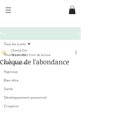
Post
Tous les posts
Chantal Dirr
Tous les posts
28 janv. 2022
2 min de lecture
Chèque de l'abondance
Perte de poids
Noté NaN étoiles sur 5.
Hypnose
Bien-être
Santé
Développement personnel
Croyance