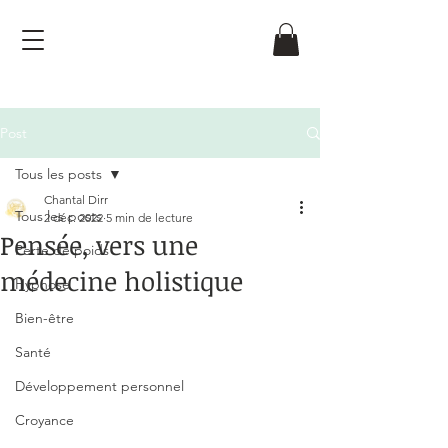
Post
Tous les posts
Chantal Dirr
Tous les posts
2 déc. 2022
5 min de lecture
Pensée, vers une
Perte de poids
médecine holistique
Hypnose
Noté NaN étoiles sur 5.
Bien-être
Santé
Développement personnel
Croyance