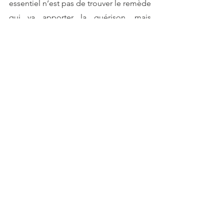
essentiel n’est pas de trouver le remède 
qui va apporter la guérison, mais 
comprendre le sens spirituel de la 
maladie et y répondre en modifiant ses 
comportements, ses décisions, ses 
fonctionnements…
Une médecine holistique (ou 
intégrative)