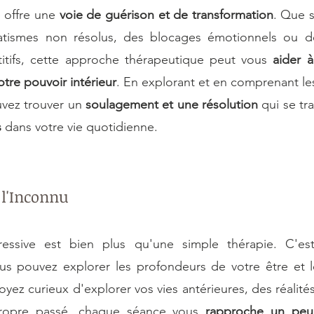
 offre une 
voie de guérison et de transformation
. Que s
atismes non résolus, des blocages émotionnels ou d
tifs, cette approche thérapeutique peut vous 
aider à
otre pouvoir intérieur
. En explorant et en comprenant les
vez trouver un 
soulagement et une résolution
s
 dans votre vie quotidienne. 
 l'Inconnu
ressive est bien plus qu'une simple thérapie. C'es
us pouvez explorer les profondeurs de votre être et l
oyez curieux d'explorer vos vies antérieures, des réalités
ropre passé, chaque séance vous 
rapproche un peu 