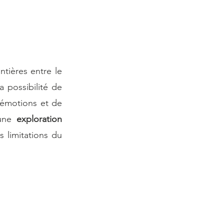
ntières entre le 
passé, le présent et même le futur s'estompent. Dans cet état, vous avez la possibilité de 
émotions et de 
une 
exploration 
s limitations du 