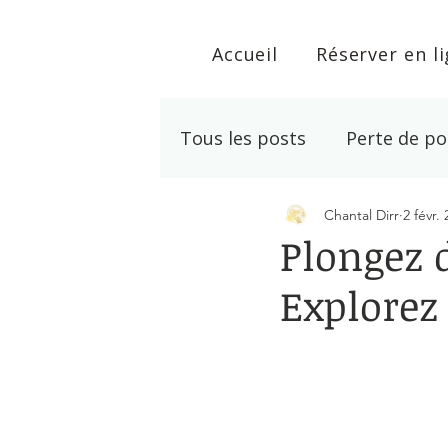
Accueil
Réserver en l
Tous les posts
Perte de po
Chantal Dirr
2 févr.
Développement personne
Plongez 
Explorez 
Lithothérapie
Arrêt T
Noté NaN étoiles s