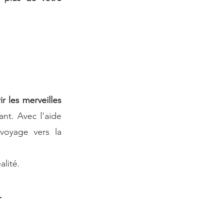
 les merveilles 
nt. Avec l'aide 
oyage vers la 
lité. 
.