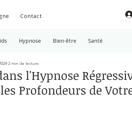
igne
Contact
ids
Hypnose
Bien-être
Santé
 2024
2 min de lecture
l
Croyance
Spiritualité
Energie
Magn
dans l'Hypnose Régressiv
les Profondeurs de Votre
abac
ur 5.