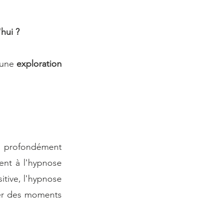
hui ?
 une 
exploration 
 profondément 
ent à l'hypnose 
itive, l'hypnose 
er des moments 