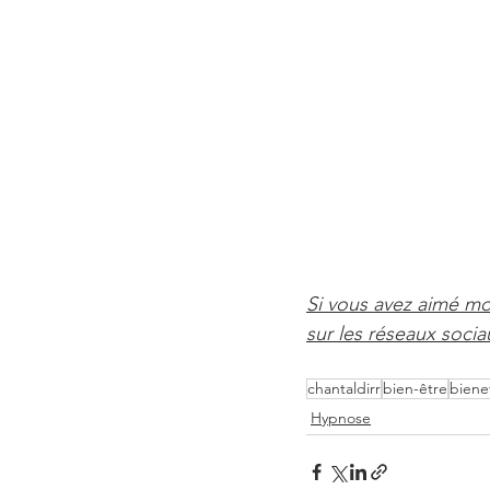
Si vous avez aimé mon
sur les réseaux soci
chantaldirr
bien-être
biene
Hypnose