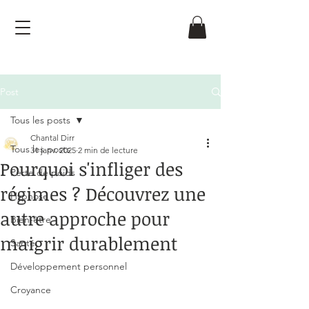
Post
Tous les posts
Chantal Dirr
Tous les posts
31 janv. 2025
2 min de lecture
Pourquoi s'infliger des
Perte de poids
régimes ? Découvrez une
Hypnose
autre approche pour
Bien-être
maigrir durablement
Santé
Noté NaN étoiles sur 5.
Développement personnel
Croyance