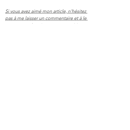
Si vous avez aimé mon article, n'hésitez 
pas à me laisser un commentaire et à le 
partager sur les réseaux sociaux. Merci 
Beaucoup !!!
chantaldirr
bien-être
chantaldirrtherapeuteholistique
santé
pertedepoids
perte de poids hypnose
régime
Santé
Voir tout
Posts récents