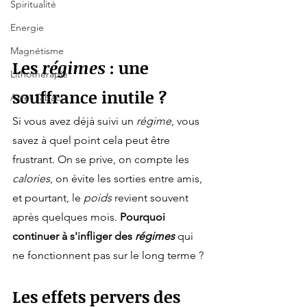
Spiritualité
Energie
Magnétisme
Les 
régimes
 : une 
Lithothérapie
souffrance inutile ?
Arrêt Tabac
Si vous avez déjà suivi un 
régime
, vous 
savez à quel point cela peut être 
frustrant. On se prive, on compte les 
calories
, on évite les sorties entre amis, 
et pourtant, le 
poids
 revient souvent 
après quelques mois. 
Pourquoi 
continuer à s'infliger des 
régimes
 qui 
ne fonctionnent pas sur le long terme ?
Les effets pervers des 