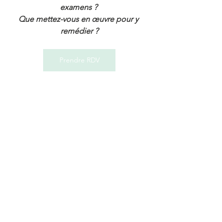
examens ? 
Que mettez-vous en œuvre pour y 
remédier ?
Prendre RDV
Si vous avez aimé mon article, n'hésitez 
pas à me laisser un commentaire et à le 
partager sur les réseaux sociaux. Merci 
Beaucoup !!!
chantaldirr
bien-être
chantaldirrmagnetiseuse
bienetre
santé
stress
angoisse
anxiete
examen
concours
Santé