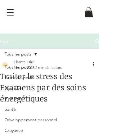
Post
Tous les posts
Chantal Dirr
Tous les posts
15 mars 2023
2 min de lecture
Traiter le stress des
Perte de poids
Examens par des soins
Hypnose
énergétiques
Bien-être
Noté NaN étoiles sur 5.
Santé
Développement personnel
Croyance