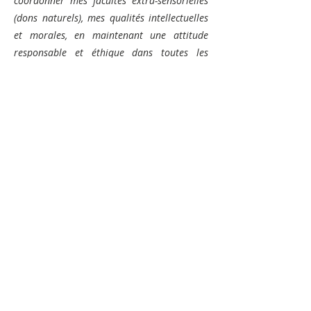
coordonner mes facultés extra-sensorielles
(dons naturels), mes qualités intellectuelles
et morales, en maintenant une attitude
responsable et éthique dans toutes les
interactions professionnelles.
Je me dois d’être en conformité avec les
obligations administratives du/des Etat(s)
dans lequel/lesquels j’exerce mon activité et
m’astreins à respecter les normes ou les
statuts en vigueur...
Si je juge que le soin demandé
n'est pas conforme à mes
convictions personnelles,
Si je considère ne pas avoir les
compétences nécessaires pour
faire face à la problématique ou