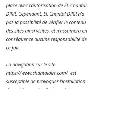
place avec l’autorisation de EI. Chantal
DIRR. Cependant, EI. Chantal DIRR n’a
pas la possibilité de vérifier le contenu
des sites ainsi visités, et n’assumera en
conséquence aucune responsabilité de
ce fait.
La navigation sur le site
https://www.chantaldirr.com/
est
susceptible de provoquer l’installation
de cookies sur l’ordinateur de
l’utilisateur. Un cookie est un fichier de
petite taille, qui ne permet pas
l’identification de l’utilisateur, mais qui
enregistre des informations relatives à
la navigation d’un ordinateur sur un