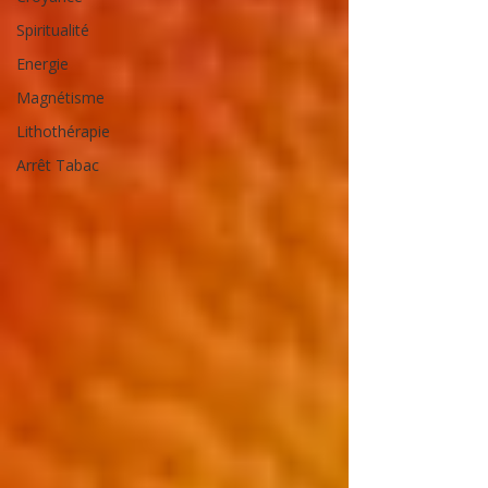
Spiritualité
Energie
Magnétisme
Lithothérapie
Arrêt Tabac