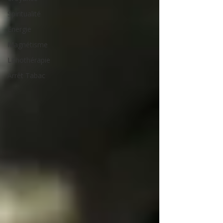
Spiritualité
Energie
Magnétisme
Lithothérapie
Arrêt Tabac