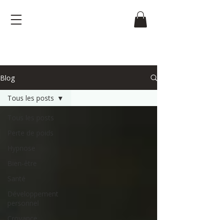
Blog
Tous les posts
Tous les posts
Perte de poids
Hypnose
Bien-être
Santé
Développement
personnel
Croyance