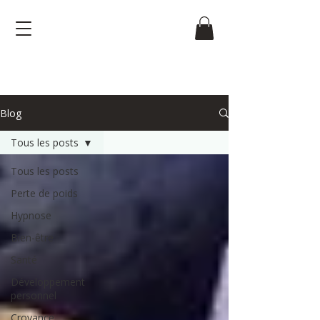
Blog
Tous les posts
Tous les posts
Perte de poids
Hypnose
Bien-être
Santé
Développement
personnel
Croyance