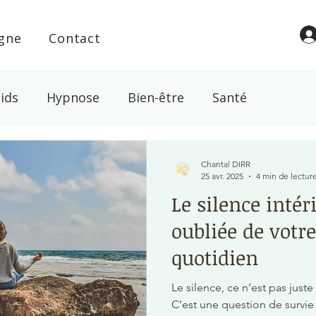
igne
Contact
ids
Hypnose
Bien-être
Santé
l
Croyance
Spiritualité
Energie
Magn
Chantal DIRR
25 avr. 2025
4 min de lectur
Le silence intéri
abac
oubliée de votre
quotidien
Le silence, ce n’est pas just
C’est une question de survie