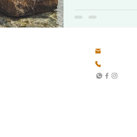
Séances à distance uniquement
contact.chanta
et sur rendez-vous
+33 7 49 10 23
 confidentialité
-
Mentions légales
-
CGV entreprises
-
Charte déontologique
-
Obligation et décharg
 ou de Facebook Inc. En outre, ce site n'est pas approuvé par Facebook en aucune façon. FACE