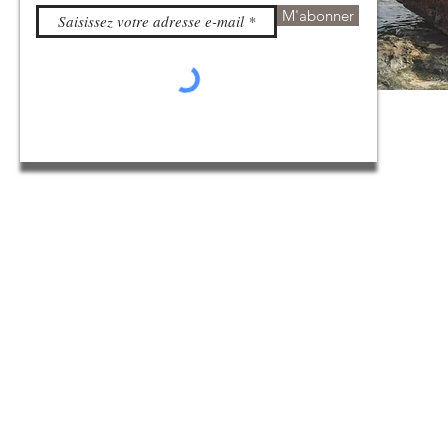
M'abonner
Chantal DIRR
THERAPEUTE HOLISTIQUE
GUERISSEUSE DE L'ÂME &
MAGNETISEUSE
2020 par EI. Chantal DIRR -
Politique de
Ce site ne fait pas partie du site Facebook