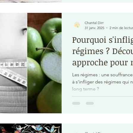
Chantal Dirr
31 janv. 2025
2 min de lectu
Pourquoi s'infli
régimes ? Déco
approche pour 
durablement
Les régimes : une souffrance inutile ? Pour
à s'infliger des régimes qui 
long terme ?