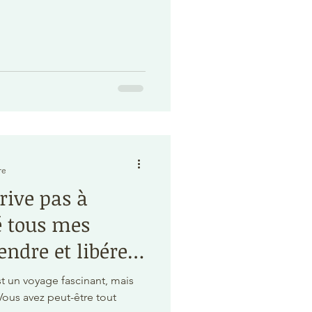
re
rive pas à
 tous mes
endre et libérer
conscients
 un voyage fascinant, mais
us avez peut-être tout