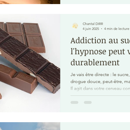
toujours vivace dans notre so
Chantal DIRR
4 juin 2025
4 min de lecture
Addiction au s
l'hypnose peut 
durablement
Je vais être directe : le sucr
drogue douce, peut-être, m
Il agit dans votre cerveau 
accapare vos circuits du plai
cette fameuse molécule de l
de la motivation.