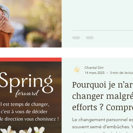
Chantal Dirr
14 mars 2025
3 min de lectu
Pourquoi je n’ar
changer malgré
efforts ? Compr
les blocages in
Le changement personnel est
souvent semé d’embûches. Vo