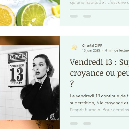
qu'une habitude : c’est une urgence. Cet ar
va vous expliquer pourquoi l’
comment bien boire au quotid
période de fortes chaleurs. 
idées reçues, car il y en a be
avec des clés simples, concrè
Chantal DIRR
13 juin 2025
4 min de lectur
Vendredi 13 : Su
croyance ou peu
?
Le vendredi 13 continue de fa
superstition, à la croyance 
l'esprit humain. Pour certain
pour d'autres, un jour de chan
en raison de ses origines hi