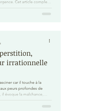
ticle complet
hydratation est cruciale,
ien, et quoi faire en
On va aussi casser quelques
aucoup. Vous allez repartir
tes et faciles à appliquer.
e
perstition,
r irrationnelle
sciner car il touche à la
et aux peurs profondes de
s, il évoque la malchance,
ce unique à saisir. Il intrigue
storiques et de son impact