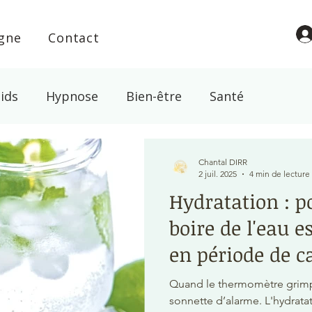
igne
Contact
ids
Hypnose
Bien-être
Santé
l
Croyance
Spiritualité
Energie
Magn
Chantal DIRR
2 juil. 2025
4 min de lecture
Hydratation : p
abac
boire de l'eau es
en période de c
Quand le thermomètre grimpe
sonnette d’alarme. L'hydratat