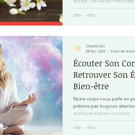
essayé : nouvelles habitudes.
Chantal Dirr
28 févr. 2025
6 min de lectu
Écouter Son Cor
Retrouver Son É
Bien-être
Notre corps nous parle en 
prêtons pas toujours attention
quelques signaux cruciaux.