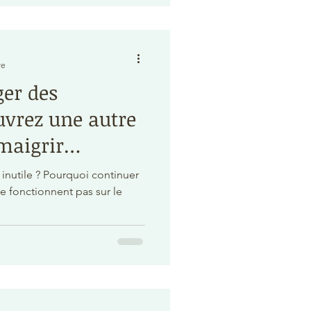
re
ger des
uvrez une autre
maigrir
quoi continuer
ne fonctionnent pas sur le