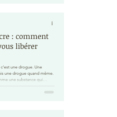
ciété.
ucre : comment
vous libérer
e, c'est une drogue. Une
ais une drogue quand même.
comme une substance qui
sir. Il déclenche la dopamine,
a récompense, du bien-être,