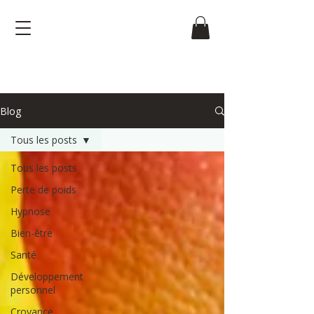
Blog
Tous les posts
Tous les posts
Perte de poids
Hypnose
Bien-être
Santé
Développement
personnel
Croyance