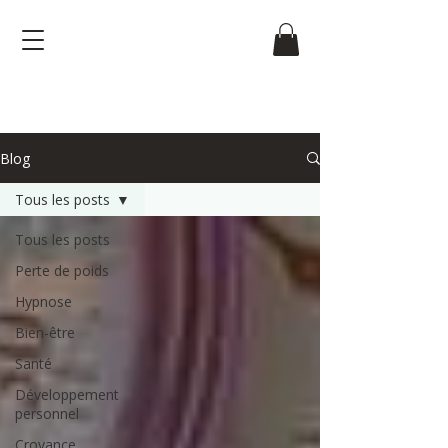
Blog
Tous les posts
Tous les posts
Perte de poids
Hypnose
Bien-être
Santé
Développement
personnel
Croyance