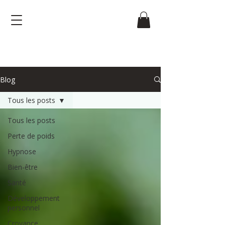
Blog
Tous les posts
Tous les posts
Perte de poids
Hypnose
Bien-être
Santé
Développement
personnel
Croyance