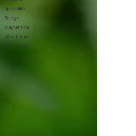
Spiritualité
Energie
Magnétisme
Lithothérapie
Arrêt Tabac