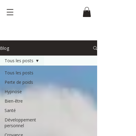
Blog
Tous les posts
Tous les posts
Perte de poids
Hypnose
Bien-être
Santé
Développement
personnel
Croyance