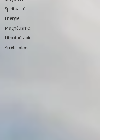
Spiritualité
Energie
Magnétisme
Lithothérapie
Arrêt Tabac