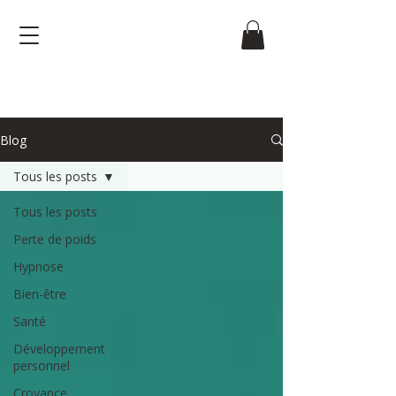
Blog
Tous les posts
Tous les posts
Perte de poids
Hypnose
Bien-être
Santé
Développement
personnel
Croyance