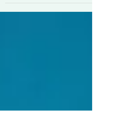
sont devenus une forme de mode dans
notre quête du bien-être. Ainsi, de plus en
plus de...