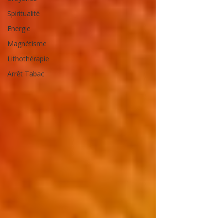
Spiritualité
Energie
Magnétisme
Lithothérapie
Arrêt Tabac