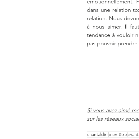
émotionnellement. P
dans une relation t
relation. Nous devo
à nous aimer. Il fau
tendance à vouloir n
pas pouvoir prendre le
Si vous avez aimé mon
sur les réseaux soci
chantaldirr
bien-être
chant