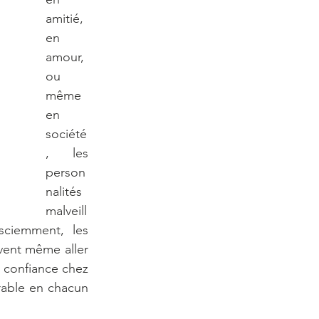
amitié, 
en 
amour, 
ou 
même 
en 
société
, les 
person
nalités 
malveill
ciemment, les 
vent même aller 
 confiance chez 
able en chacun 