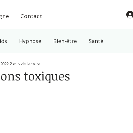
igne
Contact
ids
Hypnose
Bien-être
Santé
 2022
2 min de lecture
l
Croyance
Spiritualité
Energie
Magn
ions toxiques
ur 5.
abac