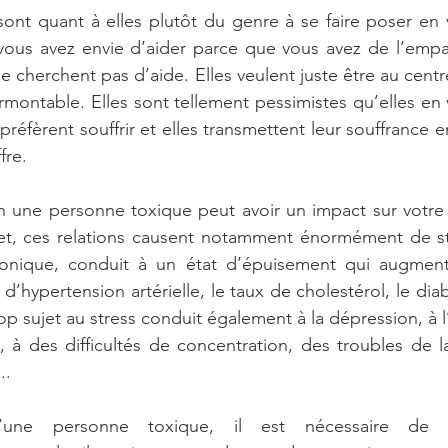
nt quant à elles plutôt du genre à se faire poser en vic
ous avez envie d’aider parce que vous avez de l’empath
e cherchent pas d’aide. Elles veulent juste être au centre
urmontable. Elles sont tellement pessimistes qu’elles en 
 préfèrent souffrir et elles transmettent leur souffrance 
fre. 
n une personne toxique peut avoir un impact sur votre 
et, ces relations causent notamment énormément de stre
hronique, conduit à un état d’épuisement qui augment
d’hypertension artérielle, le taux de cholestérol, le diab
p sujet au stress conduit également à la dépression, à l’a
, à des difficultés de concentration, des troubles de 
..
’une personne toxique, il est nécessaire de s