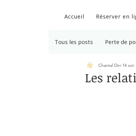
Accueil
Réserver en l
Tous les posts
Perte de po
Chantal Dirr
14 oct.
Développement personne
Les relat
Noté NaN étoiles s
Lithothérapie
Arrêt T