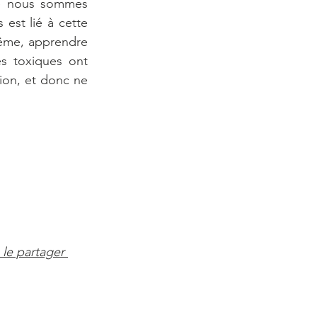
ue nous sommes 
st lié à cette 
ême, apprendre 
es toxiques ont 
ion, et donc ne 
 le partager 