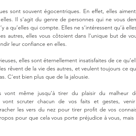
es sont souvent égocentriques. En effet, elles aiment 
 elles. Il s’agit du genre de personnes qui ne vous de
n’y a qu’elles qui compte. Elles ne s’intéressent qu’à elles
s autres, elles vous côtoient dans l’unique but de vous 
andir leur confiance en elles. 
euses, elles sont éternellement insatisfaites de ce qu’ell
lles rêvent de la vie des autres, et veulent toujours ce qu
as. C’est bien plus que de la jalousie. 
s vont même jusqu’à tirer du plaisir du malheur de
 vont scruter chacun de vos faits et gestes, venir 
racher les vers du nez pour tirer profit de vos connai
ropos pour que cela vous porte préjudice à vous, mais q