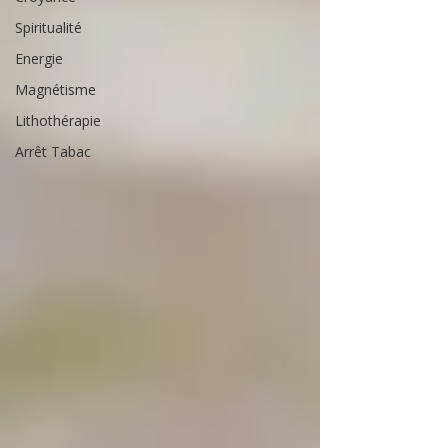
Spiritualité
Energie
Magnétisme
Lithothérapie
Arrêt Tabac