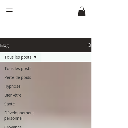
Blog
Tous les posts
Tous les posts
Perte de poids
Hypnose
Bien-être
Santé
Développement
personnel
Croyance