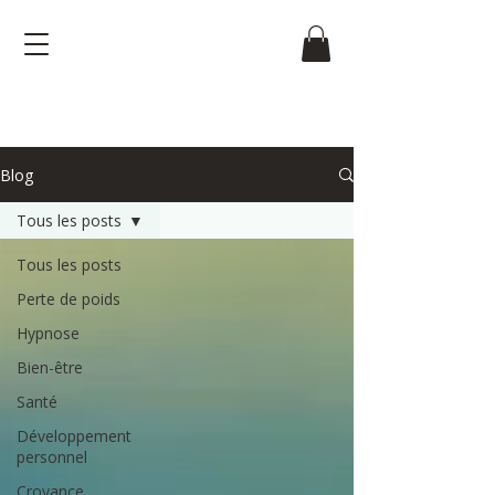
Blog
Tous les posts
Tous les posts
Perte de poids
Hypnose
Bien-être
Santé
Développement
personnel
Croyance