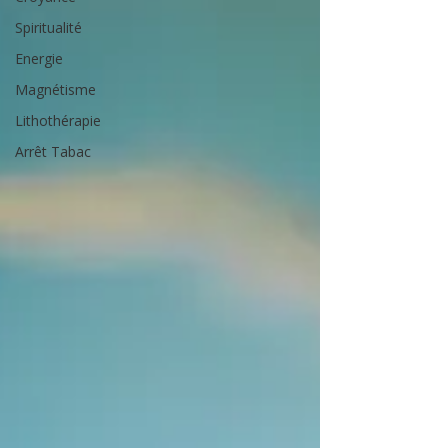
Spiritualité
Energie
Magnétisme
Lithothérapie
Arrêt Tabac