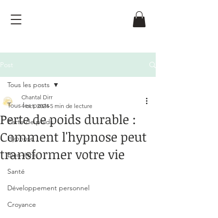
Post
Tous les posts
Chantal Dirr
Tous les posts
4 oct. 2024
5 min de lecture
Perte de poids durable :
Perte de poids
Comment l'hypnose peut
Hypnose
transformer votre vie
Bien-être
Noté NaN étoiles sur 5.
Santé
Développement personnel
Croyance