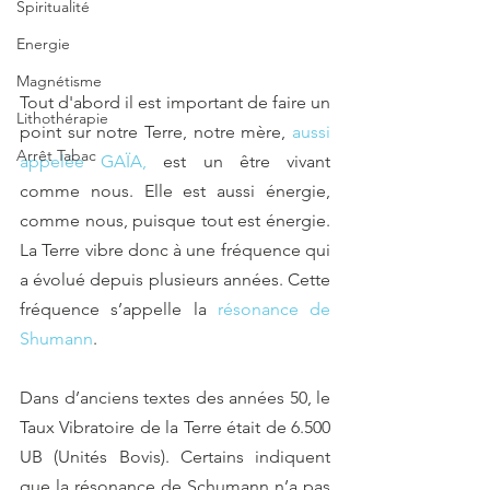
Spiritualité
Energie
Magnétisme
Tout d'abord il est important de faire un 
Lithothérapie
point sur notre Terre, notre mère,
aussi 
Arrêt Tabac
appelée GAÏA,
 est un être vivant 
comme nous. Elle est aussi énergie, 
comme nous, puisque tout est énergie. 
La Terre vibre donc à une fréquence qui 
a évolué depuis plusieurs années. Cette 
fréquence s’appelle la
résonance de 
Shumann
.
Dans d’anciens textes des années 50, le 
Taux Vibratoire de la Terre était de 6.500 
UB (Unités Bovis). Certains indiquent 
que la résonance de Schumann n’a pas 