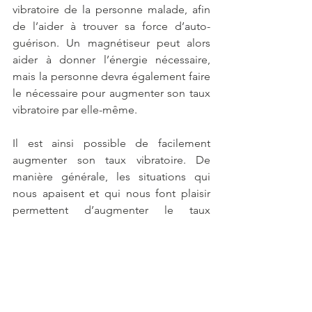
vibratoire de la personne malade, afin 
de l’aider à trouver sa force d’auto-
guérison. Un magnétiseur peut alors 
aider à donner l’énergie nécessaire, 
mais la personne devra également faire 
le nécessaire pour augmenter son taux 
vibratoire par elle-même.  
Il est ainsi possible de facilement 
augmenter son taux vibratoire. De 
manière générale, les situations qui 
nous apaisent et qui nous font plaisir 
permettent d’augmenter le taux 
vibratoire.
Voici une liste non exhaustive et dans le 
désordre, d’après le Docteur Luc 
Bodin, de ce qu’il est bon de faire pour 