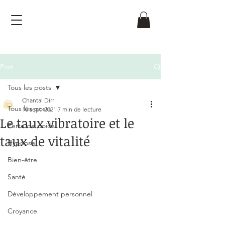
Post
Tous les posts
Chantal Dirr
Tous les posts
10 sept. 2021
7 min de lecture
Le taux vibratoire et le
Perte de poids
taux de vitalité
Hypnose
Noté NaN étoiles sur 5.
Bien-être
Santé
Développement personnel
Croyance